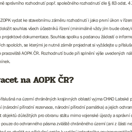
rmě správního rozhodnutí popř. společného rozhodnutí dle § 83 odst. 4
 ZOPK vydat ke stavebnímu záměru rozhodnutí i jako první úkon v říze
a doložit souhlas všech účastníků řízení (minimálně vždy jím bude obec
su projektové dokumentace. Souhlas spolku s podanou žádostí o inform
ných spolcích, se kterými je nutné záměr projednat si vyžádejte u pří
 pracoviště AOPK ČR. Rozhodnutí bude při splnění výše uvedených nále
mínek.
racet na AOPK ČR?
y příslušná na území chráněných krajinných oblastí vyjma CHKO Labské
 (národní přírodní rezervace, národní přírodní památka) a jejich och
st objektů důležitých pro obranu státu mimo vojenské újezdy a správní
je pouze do ochranného pásma zvláště chráněného území (ani z části 
utné se obrátit na příslušný orgán k vydání jednotného environmentáln