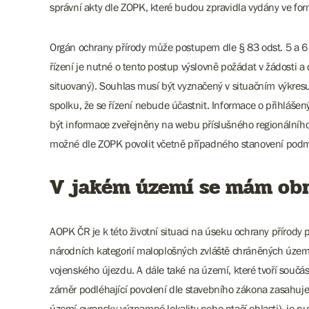
správní akty dle ZOPK, které budou zpravidla vydány ve fo
Orgán ochrany přírody může postupem dle § 83 odst. 5 a 6
řízení je nutné o tento postup výslovně požádat v žádosti 
situovaný). Souhlas musí být vyznačený v situačním výkre
spolku, že se řízení nebude účastnit. Informace o přihláše
být informace zveřejněny na webu příslušného regionálního
možné dle ZOPK povolit včetně případného stanovení pod
V jakém území se mám ob
AOPK ČR je k této životní situaci na úseku ochrany přírod
národních kategorií maloplošných zvláště chráněných území
vojenského újezdu. A dále také na území, které tvoří součá
záměr podléhající povolení dle stavebního zákona zasahu
území evropsky významné lokality nebo ptačí oblasti), je n