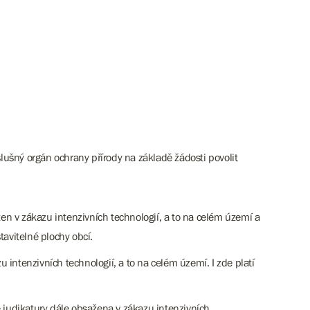
ušný orgán ochrany přírody na základě žádosti povolit
žen v zákazu intenzivních technologií, a to na celém území a
avitelné plochy obcí.
 intenzivních technologií, a to na celém území. I zde platí
e judikatury dále obsažena v zákazu intenzivních