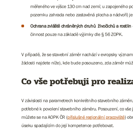
měřeného ve výšce 130 cm nad zemí; u zapojeného po
pozemku zahrada nebo zastavěná plocha a nádvoří) je n
Ochrana zvláště chráněných druhů živočichů a rostlin
činnost pouze na základě výjimky dle § 56 ZOPK.
V případě, že se stavební záměr nachází v evropsky významné
žádosti najdete níže), kde bude posouzeno, zda záměr může
Co vše potřebuji pro reali
V závislosti na parametrech konkrétního stavebního záměru
potřebné k povolení stavebního záměru. Posouzení, co vše j
můžete se na AOPK ČR (
příslušné regionální pracoviště
) ob
úseku spadajícím do její kompetence potřebovat.