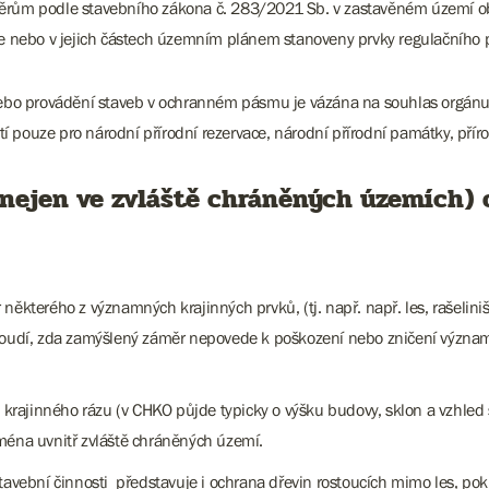
měrům podle stavebního zákona č. 283/2021 Sb. v zastavěném území ob
še nebo v jejich částech územním plánem stanoveny prvky regulačního p
ebo provádění staveb v ochranném pásmu je vázána na souhlas orgánu
 pouze pro národní přírodní rezervace, národní přírodní památky, příro
(nejen ve zvláště chráněných územích
některého z významných krajinných prvků, (tj. např. např. les, rašeliništ
posoudí, zda zamýšlený záměr nepovede k poškození nebo zničení význa
y krajinného rázu (v CHKO půjde typicky o výšku budovy, sklon a vzhle
ména uvnitř zvláště chráněných území.
stavební činnosti představuje i ochrana dřevin rostoucích mimo les, 