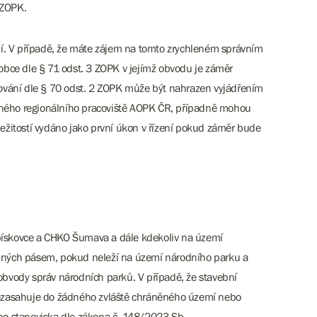
 ZOPK.
ní. V případě, že máte zájem na tomto zrychleném správním
/obce dle § 71 odst. 3 ZOPK v jejímž obvodu je záměr
ování dle § 70 odst. 2 ZOPK může být nahrazen vyjádřením
slušného regionálního pracoviště AOPK ČR, případně mohou
žitostí vydáno jako první úkon v řízení pokud záměr bude
 pískovce a CHKO Šumava a dále kdekoliv na území
ranných pásem, pokud neleží na území národního parku a
 obvody správ národních parků. V případě, že stavební
nezasahuje do žádného zvláště chráněného území nebo
ího stanoviska dle zákona č. 148/2023 Sb.