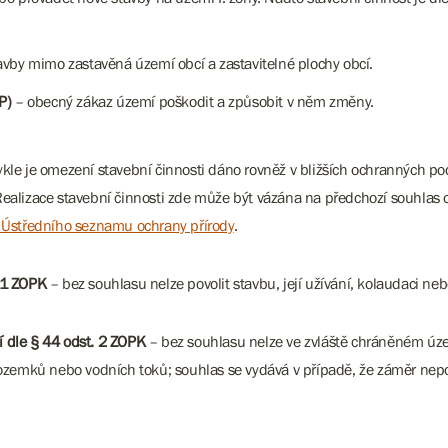
vby mimo zastavěná území obcí a zastavitelné plochy obcí.
P)
– obecný zákaz území poškodit a způsobit v něm změny.
kle je omezení stavební činnosti dáno rovněž v bližších ochranných 
alizace stavební činnosti zde může být vázána na předchozí souhlas o
u Ústředního seznamu ochrany přírody
.
 1 ZOPK
– bez souhlasu nelze povolit stavbu, její užívání, kolaudaci ne
 dle § 44 odst. 2 ZOPK
– bez souhlasu nelze ve zvláště chráněném územ
mků nebo vodních toků; souhlas se vydává v případě, že záměr nepod
.