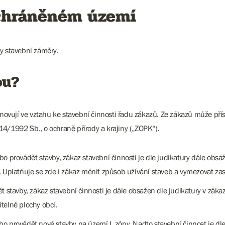
 chráněném území
ny stavební záměry.
ou?
vují ve vztahu ke stavební činnosti řadu zákazů. Ze zákazů může přísl
4/1992 Sb., o ochraně přírody a krajiny („ZOPK“).
o provádět stavby, zákaz stavební činnosti je dle judikatury dále obsa
 Uplatňuje se zde i zákaz měnit způsob užívání staveb a vymezovat zast
 stavby, zákaz stavební činnosti je dále obsažen dle judikatury v zákazu
telné plochy obcí.
bo provádět nové stavby na území I. zóny. Nadto stavební činnost je dl