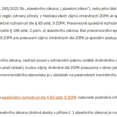
č. 283/2021 Sb., stavebního zákona, („stavební zákon“), nebo jeho čá
osti orgán ochrany přírody z hlediska všech zájmů chráněných ZOPK ve
polečné rozhodnutí dle § 83 odst. 9 ZOPK. Pravomocné společné rozhod
 podle § 184 odst. 2 písm. e) stavebního zákona. Bez pravomocného sp
. 9 ZOPK pro posouzení zájmů chráněných dle ZOPK je speciální postup
vebního zákona, nachází pouze v ochranném pásmu zvláště chráněného 
o ptačí oblasti), budou zájmy chráněné dle ZOPK posouzeny v rámci j
ronmentálního stanoviska je v závislosti na parametrech konkrétního 
a
společného rozhodnutí dle § 83 odst. 9 ZOPK
naleznete podrobné in
bního zákona (drobné stavby v příloze č. 1 stavebního zákona) je nu