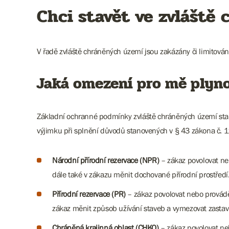
Chci stavět ve zvláště
V řadě zvláště chráněných území jsou zakázány či limitová
Jaká omezení pro mě plyn
Základní ochranné podmínky zvláště chráněných území stano
výjimku při splnění důvodů stanovených v § 43 zákona č. 11
Národní přírodní rezervace (NPR)
– zákaz povolovat neb
dále také v zákazu měnit dochované přírodní prostředí.
Přírodní rezervace (PR)
– zákaz povolovat nebo provádět
zákaz měnit způsob užívání staveb a vymezovat zastavi
Chráněná krajinná oblast (CHKO)
– zákaz povolovat ne