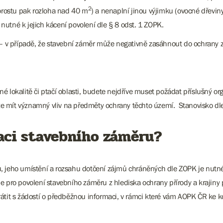
2
rostu pak rozloha nad 40 m
) a nenaplní jinou výjimku (ovocné dřev
utné k jejich kácení povolení dle § 8 odst. 1 ZOPK.
– v případě, že stavební záměr může negativně zasáhnout do ochrany z
 lokalitě či ptačí oblasti, budete nejdříve muset požádat příslušný or
 mít významný vliv na předměty ochrany těchto území. Stanovisko dle 
zaci stavebního záměru?
, jeho umístění a rozsahu dotčení zájmů chráněných dle ZOPK je nutné 
e pro povolení stavebního záměru z hlediska ochrany přírody a krajiny 
rátit s žádostí o předběžnou informaci, v rámci které vám AOPK ČR ke