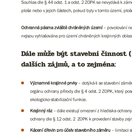
Souhlas dle § 44 odst. 1 a odst. 2 ZOPK se nevydává k zá
ploše nebo v jejich částech, pokud byly v tomto území, plo
Ochranná pásma zvláště chráněných území
– povolování n
nejsou vyhlašována pro území chráněných krajinných oblastí
Dále může být stavební činnost 
dalších zájmů, a to zejména:
Významné krajinné prvky
– dotýká-li se stavební záměr 
orgánu ochrany přírody dle § 4 odst. 2 ZOPK, který 
ekologicko-stabilizační funkce.
Krajinný ráz
– dále existují omezení z hlediska ochran
ochrany dle § 12 odst. 2 ZOPK k provedení stavby zej
Kácení dřevin pro účely stavebního záměru
– limitaci 