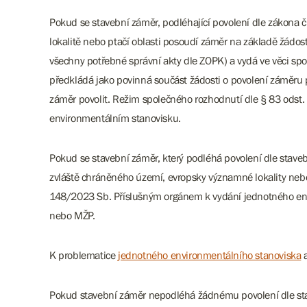
Pokud se stavební záměr, podléhající povolení dle zákona 
lokalitě nebo ptačí oblasti posoudí záměr na základě žád
všechny potřebné správní akty dle ZOPK) a vydá ve věci s
předkládá jako povinná součást žádosti o povolení záměru
záměr povolit. Režim společného rozhodnutí dle § 83 odst
environmentálním stanovisku.
Pokud se stavební záměr, který podléhá povolení dle sta
zvláště chráněného území, evropsky významné lokality neb
148/2023 Sb. Příslušným orgánem k vydání jednotného envi
nebo MŽP.
K problematice
jednotného environmentálního stanoviska
Pokud stavební záměr nepodléhá žádnému povolení dle stave