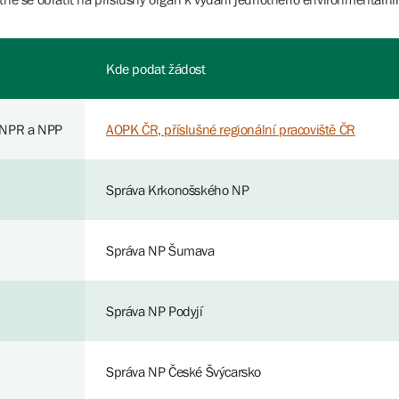
Kde podat žádost
 NPR a NPP
AOPK ČR, příslušné regionální pracoviště ČR
Správa Krkonošského NP
Správa NP Šumava
Správa NP Podyjí
Správa NP České Švýcarsko