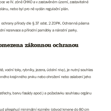
ce ve IV. zóně CHKO a v zastavěném území, zastavitelné
lánu, nebo byl pro ně vydán regulační plán.
 ochrany přírody dle § 37 odst. 2 ZOPK. Ochranná pásma
dní rezervace a přírodní památky a národní parky.
) omezena zákonnou ochranou
ě, vodní toky, rybníky, jezera, údolní nivy), je nutný souhlas
mného krajinného prvku nebo ohrožení nebo oslabení jeho
d střechy, barvu fasády apod.) a požadavku souhlasu orgánu
pokud přesahují minimální rozměry (obvod kmene do 80 cm