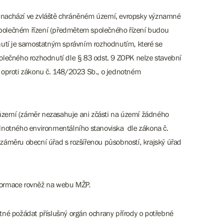
st nachází ve zvláště chráněném území, evropsky významné
 společném řízení (předmětem společného řízení budou
nutí je samostatným správním rozhodnutím, které se
olečného rozhodnutí dle § 83 odst. 9 ZOPK nelze stavební
 oproti zákonu č. 148/2023 Sb., o jednotném
území (záměr nezasahuje ani zčásti na území žádného
ednotného environmentálního stanoviska dle zákona č.
záměru obecní úřad s rozšířenou působností, krajský úřad
formace rovněž na webu MŽP.
tné požádat příslušný orgán ochrany přírody o potřebné