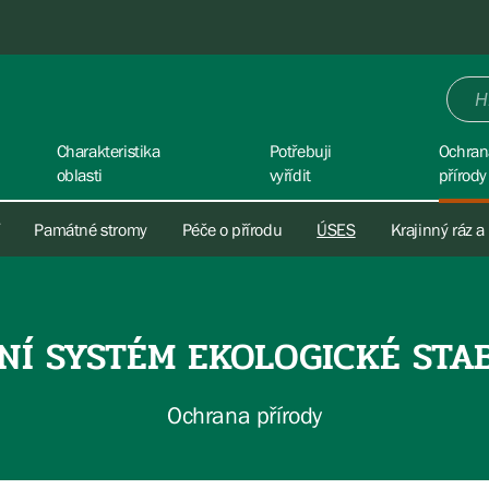
Charakteristika
Potřebuji
Ochran
oblasti
vyřídit
přírody
Památné stromy
Péče o přírodu
ÚSES
Krajinný ráz a
NÍ SYSTÉM EKOLOGICKÉ STAB
Ochrana přírody