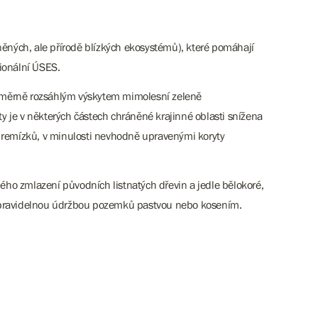
něných, ale přírodě blízkých ekosystémů), které pomáhají
gionální ÚSES.
 poměrně rozsáhlým výskytem mimolesní zeleně
ty je v některých částech chráněné krajinné oblasti snížena
remízků, v minulosti nevhodně upravenými koryty
ho zmlazení původních listnatých dřevin a jedle bělokoré,
a pravidelnou údržbou pozemků pastvou nebo kosením.