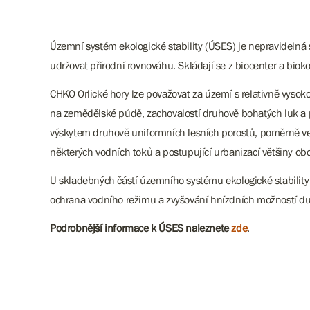
Územní systém ekologické stability (ÚSES) je nepravidelná 
udržovat přírodní rovnováhu. Skládají se z biocenter a biok
CHKO Orlické hory lze považovat za území s relativně vyso
na zemědělské půdě, zachovalostí druhově bohatých luk a pas
výskytem druhově uniformních lesních porostů, poměrně v
některých vodních toků a postupující urbanizací většiny obc
U skladebných částí územního systému ekologické stability
ochrana vodního režimu a zvyšování hnízdních možností du
Podrobnější informace k ÚSES naleznete
zde
.