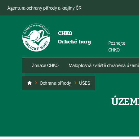
Agentura ochrany přírody a krajiny ČR
CHKO
Orlické hory
Poznejte
CHKO
Zonace CHKO
Maloplošná zvláště chráněná území
Ochrana přírody
ÚSES
Orlické hory
ÚZEM