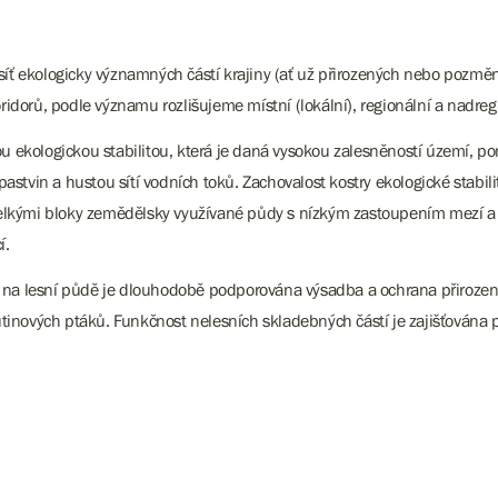
síť ekologicky významných částí krajiny (ať už přirozených nebo pozmě
oridorů, podle významu rozlišujeme místní (lokální), regionální a nadre
kou ekologickou stabilitou, která je daná vysokou zalesněností území,
tvin a hustou sítí vodních toků. Zachovalost kostry ekologické stabili
elkými bloky zemědělsky využívané půdy s nízkým zastoupením mezí a 
í.
 na lesní půdě je dlouhodobě podporována výsadba a ochrana přirozené
tinových ptáků. Funkčnost nelesních skladebných částí je zajišťován