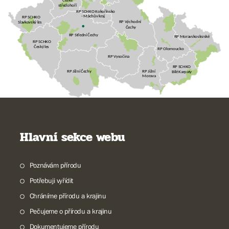
České
středohoří
RP SCHKO Kokořínsko
- Máchův kraj
RP SCHKO
RP Východní
Slavkovský les
Čechy
RP Střední Čechy
RP Moravskoslezské
RP SCHKO
Český les
RP Olomoucko
RP Vysočina
RP SCHKO
RP Jižní
RP Jižní Čechy
Bílé Karpaty
Morava
Hlavní sekce webu
Poznávám přírodu
Potřebuji vyřídit
Chráníme přírodu a krajinu
Pečujeme o přírodu a krajinu
Dokumentujeme přírodu