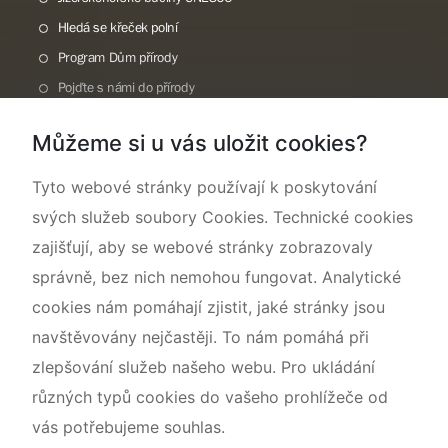
Hledá se křeček polní
Program Dům přírody
Pojďte s námi do přírody
Národní přírodní památka Lom ČSA
Můžeme si u vás uložit cookies?
Rok CHKO pod záštitou České komise pro UNESCO
Tyto webové stránky používají k poskytování
svých služeb soubory Cookies. Technické cookies
zajišťují, aby se webové stránky zobrazovaly
správně, bez nich nemohou fungovat. Analytické
cookies nám pomáhají zjistit, jaké stránky jsou
navštěvovány nejčastěji. To nám pomáhá při
zlepšování služeb našeho webu. Pro ukládání
různých typů cookies do vašeho prohlížeče od
vás potřebujeme souhlas.