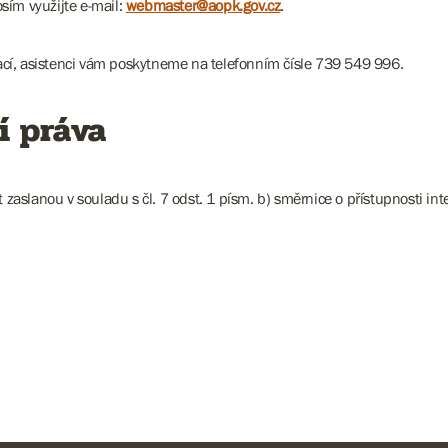
sím využijte e-mail:
webmaster@aopk.gov.cz
.
cí, asistenci vám poskytneme na telefonním čísle 739 549 996.
í práva
slanou v souladu s čl. 7 odst. 1 písm. b) směrnice o přístupnosti inte