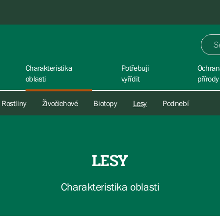
Charakteristika
Potřebuji
Ochran
oblasti
vyřídit
přírody
Rostliny
Živočichové
Biotopy
Lesy
Podnebí
LESY
Charakteristika oblasti