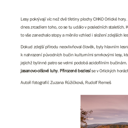
Lesy pokrývají víc než dvě třetiny plochy CHKO Orlické hory.
dnes zrcadlem toho, co se tu událo v posledních staletích. 
to vše zanechalo stopy a měnilo vzhled i složení zdejších le
Dokud zdejší přírodu neovlivňoval člověk, byly hlavním les
k nahrazení původních bučin kulturními smrkovými lesy, k
jejichž bylinné patro se velmi podobá acidofilním bučinám.
jasanovo-olšové luhy
.
Přirozené bezlesí
se v Orlických horách
Autoři fotografií: Zuzana Růžičková, Rudolf Remeš