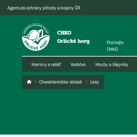
Agentura ochrany přírody a krajiny ČR
CHKO
Orlické hory
Poznejte
CHKO
Horniny a reliéf
Vodstvo
Houby a lišejníky
Charakteristika oblasti
Lesy
Orlické hory