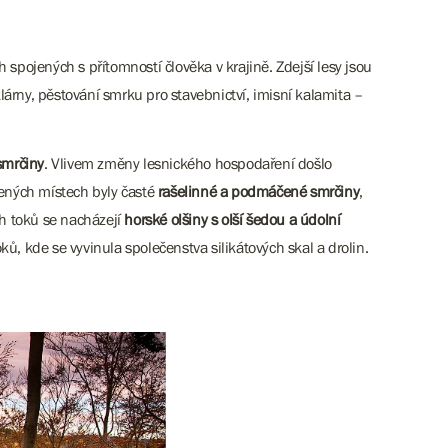
h spojených s přítomností člověka v krajině. Zdejší lesy jsou
lárny, pěstování smrku pro stavebnictví, imisní kalamita –
smrčiny
. Vlivem změny lesnického hospodaření došlo
ených místech byly časté
rašelinné a podmáčené
smrčiny
,
ch toků se nacházejí
horské olšiny s olší
šedou a údolní
ků, kde se vyvinula společenstva silikátových skal a drolin.