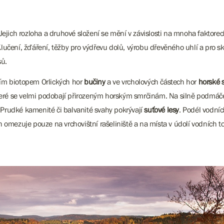
 Jejich rozloha a druhové složení se mění v závislosti na mnoha faktorec
Klučení, žďáření, těžby pro výdřevu dolů, výrobu dřevěného uhlí a pro sk
sů.
ním biotopem Orlických hor
bučiny
a ve vrcholových částech hor
horské 
teré se velmi podobají přirozeným horským smrčinám. Na silně podmáč
 Prudké kamenité či balvanité svahy pokrývají
suťové lesy
. Podél vodní
 omezuje pouze na vrchovištní rašeliniště a na místa v údolí vodních to