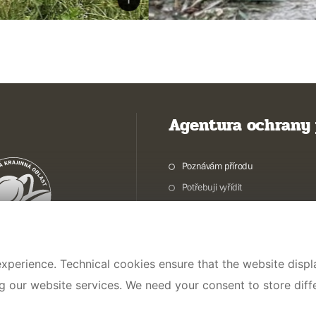
Agentura ochrany 
Poznávám přírodu
Potřebuji vyřídit
Chráníme přírodu a krajinu
Pečujeme o přírodu a krajinu
Dokumentujeme přírodu
xperience. Technical cookies ensure that the website displa
O nás
ng our website services. We need your consent to store dif