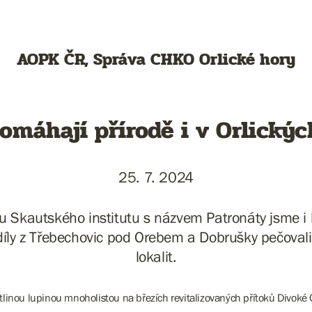
AOPK ČR, Správa CHKO Orlické hory
omáhají přírodě i v Orlický
25. 7. 2024
 Skautského institutu s názvem Patronáty jsme i 
íly z Třebechovic pod Orebem a Dobrušky pečovali
lokalit.
ostlinou lupinou mnoholistou na březích revitalizovaných přítoků Divoké