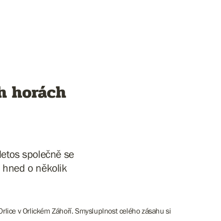
ch horách
letos společně se
 hned o několik
 Orlice v Orlickém Záhoří. Smysluplnost celého zásahu si