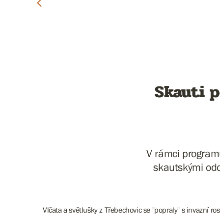
Skauti p
V rámci programu
skautskými odd
Vlčata a světlušky z Třebechovic se "popraly" s invazní r