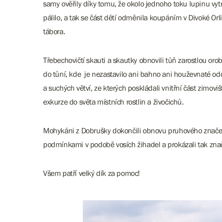
samy ověřily díky tomu, že okolo jednoho toku lupinu vytr
pálilo, a tak se část dětí odměnila koupáním v Divoké Orl
tábora.
Třebechovičtí skauti a skautky obnovili tůň zarostlou orobi
do tůní, kde je nezastavilo ani bahno ani houževnaté odde
a suchých větví, ze kterých poskládali vnitřní část zimo
exkurze do světa místních rostlin a živočichů.
Mohykáni z Dobrušky dokončili obnovu pruhového značení, 
podmínkami v podobě vosích žihadel a prokázali tak zna
Všem patří velký dík za pomoc!