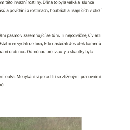
m této invazní rostliny. Dřina to byla velká a slunce
ků a povídání o rostlinách, houbách a lišejnících v okolí
rální pásmo v zazemňující se tůni. Ti nejodvážnější vlezli
Ostatní se vydali do lesa, kde nasbírali dostatek kamenů
odyhami orobince. Odměnou pro skauty a skautky byla
í louka. Mohykáni si poradili i se ztíženými pracovními
ně.