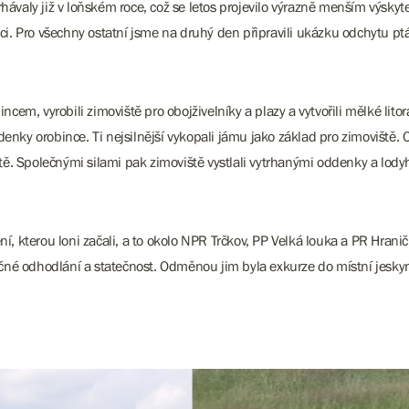
hávaly již v loňském roce, což se letos projevilo výrazně menším výskyte
ici. Pro všechny ostatní jsme na druhý den připravili ukázku odchytu ptá
ncem, vyrobili zimoviště pro obojživelníky a plazy a vytvořili mělké lito
nky orobince. Ti nejsilnější vykopali jámu jako základ pro zimoviště. 
viště. Společnými silami pak zimoviště vystlali vytrhanými oddenky a l
kterou loni začali, a to okolo NPR Trčkov, PP Velká louka a PR Hraničn
čné odhodlání a statečnost. Odměnou jim byla exkurze do místní jesky