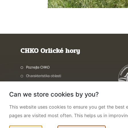
CHKO Orlické hory
Poznejte CHKO
Charakteristika oblasti
Ochrana přírody
Can we store cookies by you?
Potřebuji vyřídit
Aktuality a akce
This website uses cookies to ensure you get the best e
Kontakty
pages are visited most often. This helps us in improvi