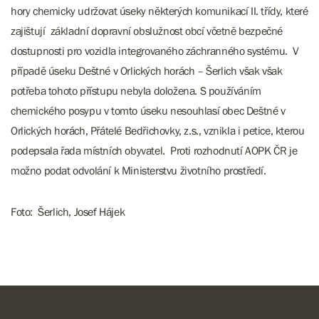
hory chemicky udržovat úseky některých komunikací II. třídy, které
zajištují základní dopravní obslužnost obcí včetně bezpečné
dostupnosti pro vozidla integrovaného záchranného systému. V
případě úseku Deštné v Orlických horách – Šerlich však však
potřeba tohoto přístupu nebyla doložena. S používáním
chemického posypu v tomto úseku nesouhlasí obec Deštné v
Orlických horách, Přátelé Bedřichovky, z.s., vznikla i petice, kterou
podepsala řada místních obyvatel. Proti rozhodnutí AOPK ČR je
možno podat odvolání k Ministerstvu životního prostředí.
Foto: Šerlich, Josef Hájek