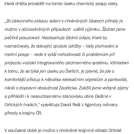
která chtěla provádět na tomto úseku chemický posyp cesty.
„Ze zákonného zákazu solení v chráněných částech přírody je
možno v odůvodněných případech udělit výjimku. Žádost jsme
pečlivě posuzovali. Neobsahuje žádné údaje, které by
naznačovaly, že stávající způsob údržby – tedy pluhování a
inertní posyp – vede k vyšší nehodovosti či problémům při
průjezdu vozidel integrovaného záchranného systému. Vzhledem
k tomu, že se týká jen úseku po Šerlich, je zjevné, že jde o
komfortější přístup k několika rekreačním objektům a parkovišti,
nikoli o dopravní obslužnost Zaorlicka. Zvážili jsme veřejné zájmy
a přihlédli i k nesouhlasnému stanovisku obce Deštné v
Orlických horách,“
vysvětluje David Rešl z Agentury ochrany
přírody a krajiny ČR.
V současné době je možno v chráněné krajinné oblasti Orlické