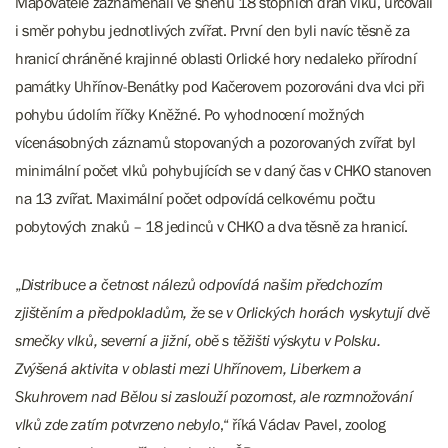
Mapovatelé zaznamenali ve sněhu 18 stopních drah vlků, určovali
i směr pohybu jednotlivých zvířat. První den byli navíc těsně za
hranicí chráněné krajinné oblasti Orlické hory nedaleko přírodní
památky Uhřínov-Benátky pod Kačerovem pozorováni dva vlci při
pohybu údolím říčky Kněžné. Po vyhodnocení možných
vícenásobných záznamů stopovaných a pozorovaných zvířat byl
minimální počet vlků pohybujících se v daný čas v CHKO stanoven
na 13 zvířat. Maximální počet odpovídá celkovému počtu
pobytových znaků – 18 jedinců v CHKO a dva těsně za hranicí.
„
Distribuce a četnost nálezů odpovídá našim předchozím
zjištěním a předpokladům, že se v Orlických horách vyskytují dvě
smečky vlků, severní a jižní, obě s těžišti výskytu v Polsku.
Zvýšená aktivita v oblasti mezi Uhřínovem, Liberkem a
Skuhrovem nad Bělou si zaslouží pozornost, ale rozmnožování
vlků zde zatím potvrzeno nebylo
,“ říká Václav Pavel, zoolog