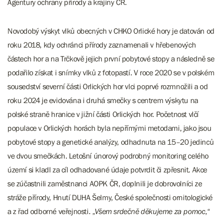
Agentury ochrany přírody a krajiny ČR.
Novodobý výskyt vlků obecných v CHKO Orlické hory je datován od
roku 2018, kdy ochránci přírody zaznamenali v hřebenových
částech hor a na Trčkově jejich první pobytové stopy a následně se
podařilo získat i snímky vlků z fotopastí. V roce 2020 se v polském
sousedství severní části Orlických hor vlci poprvé rozmnožili a od
roku 2024 je evidována i druhá smečky s centrem výskytu na
polské straně hranice v jižní části Orlických hor. Početnost vlčí
populace v Orlických horách byla nepřímými metodami, jako jsou
pobytové stopy a genetické analýzy, odhadnuta na 15–20 jedinců
ve dvou smečkách. Letošní únorový podrobný monitoring celého
území si kladl za cíl odhadované údaje potvrdit či zpřesnit. Akce
se zúčastnili zaměstnanci AOPK ČR, doplnili je dobrovolníci ze
stráže přírody, Hnutí DUHA Šelmy, České společnosti ornitologické
a z řad odborné veřejnosti. „
Všem srdečně děkujeme za pomoc
,“