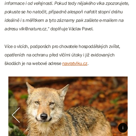
informace i od veřejnosti. Pokud tedy nějakého vlka zpozorujete,
pokuste se ho natočit, případně alespoň nafotit stopní dráhu
ideálně i s měřítkem a tyto záznamy pak zašlete e-mailem na
adresu vlk@nature.cz
,“ doplňuje Václav Pavel.
Více o vlcích, podporách pro chovatele hospodářských zvířat,
opatřeních na ochranu před vlčími útoky i již evidovaných
škodách je na webové adrese
navratvlku.cz
.