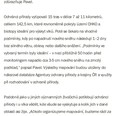
zdůrazňuje Pavel.
Ochránci přírody vytipovali 15 tras v délce 7 až 11 kilometrů,
celkem 142,5 km, které rovnoměrně pokryly území CHKO a
biotopy ideální pro výskyt vlků. Poté se čekalo na vhodné
podmínky, kdy po napadnutí nového sněhu následují 1–2 dny
bez silného větru, oblevy nebo dalšího sněžení. „Podmínky ve
vybraný termín byly ideální – v noci přibližně 50 hodin před
monitoringem napadlo cca 3-5 cm nového sněhu na zmrzlý
podklad,“ popsal Pavel. Výsledky mapování budou uloženy do
nálezové databáze Agentury ochrany přírody a krajiny ČR a využity
při rozhodování v ochraně přírody.
Podobně jako u jiných významných živočichů potřebují ochránci
přírody i u vlka vědět, kde všude se vyskytuje a kolik jich v dané
oblasti asi žije. „
Ačkoliv organizujeme mapování, budeme rádi za