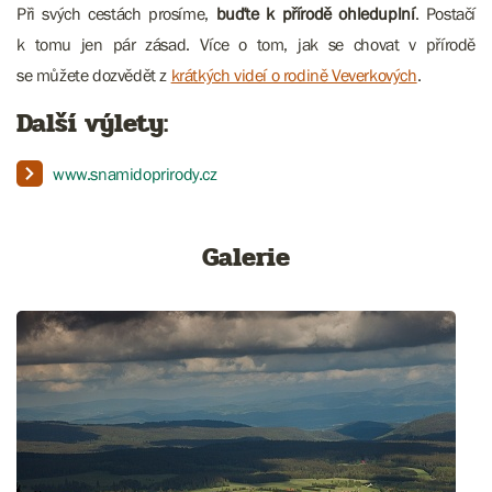
Při svých cestách prosíme,
buďte k přírodě ohleduplní
. Postačí
k tomu jen pár zásad. Více o tom, jak se chovat v přírodě
se můžete dozvědět z
krátkých videí o rodině Veverkových
.
Další výlety:
www.snamidoprirody.cz
Galerie