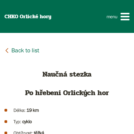
CHKO Orlické hory
menu
Naučná stezka
Po hřebeni Orlických hor
Délka:
19 km
Typ:
cyklo
Obtížnost:
těžká