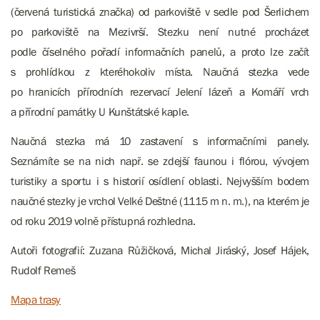
(červená turistická značka) od parkoviště v sedle pod Šerlichem
po parkoviště na Mezivrší. Stezku není nutné procházet
podle číselného pořadí informačních panelů, a proto lze začít
s prohlídkou z kteréhokoliv místa. Naučná stezka vede
po hranicích přírodních rezervací Jelení lázeň a Komáří vrch
a přírodní památky U Kunštátské kaple.
Naučná stezka má 10 zastavení s informačními panely.
Seznámíte se na nich např. se zdejší faunou i flórou, vývojem
turistiky a sportu i s historií osídlení oblasti. Nejvyšším bodem
naučné stezky je vrchol Velké Deštné (1115 m n. m.), na kterém je
od roku 2019 volně přístupná rozhledna.
Autoři fotografií: Zuzana Růžičková, Michal Jiráský, Josef Hájek,
Rudolf Remeš
Mapa trasy